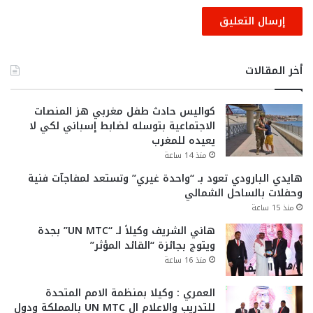
أخر المقالات
كواليس حادث طفل مغربي هز المنصات
الاجتماعية بتوسله لضابط إسباني لكي لا
يعيده للمغرب
منذ 14 ساعة
هايدي البارودي تعود بـ “واحدة غيري” وتستعد لمفاجآت فنية
وحفلات بالساحل الشمالي
منذ 15 ساعة
هاني الشريف وكيلاً لـ “UN MTC” بجدة
ويتوج بجائزة “القائد المؤثر”
منذ 16 ساعة
العمري : وكيلا بمنظمة الامم المتحدة
للتدريب والاعلام ال UN MTC بالمملكة ودول