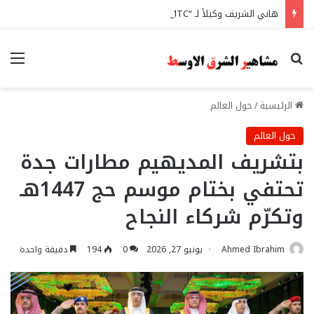
هاني الشريف وكيلاً لـ “UN MTC” بجدة ويتوج بجائزة “القائد المؤثر”
بحث عن
الق
الرئيسية
/
حول العالم
حول العالم
بتشريف المديهيم مطارات جدة
تحتفي بختام موسم حج 1447هـ
وتكرّم شركاء النجاح
Ahmed Ibrahim
يونيو 27, 2026
0
194
دقيقة واحدة