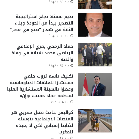
منذ 30 دقيقة
نديم سمنه: نجاح استراتيجية
التصدير يبدأ من الجودة وبناء
الثقة في شعار “صنع في مصر”
منذ 33 دقيقة
حماد الرمحي يعزي الإعلامي
الرياضي محمد شبانة في وفاة
والدته
منذ 37 دقيقة
تكليف باسم ثروت حلمي
مستشارًا للعلاقات الدبلوماسية
وعضوًا بالهيئة الاستشارية العليا
لمنظمة «جاد جمينت يوإن»
منذ 4 ساعات
كواليس حادث طفل مغربي هز
المنصات الاجتماعية بتوسله
لضابط إسباني لكي لا يعيده
للمغرب
منذ 19 ساعة