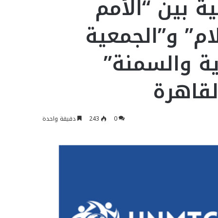
ة بين “الأمم
ام” و”الجمعية
ية والسمنة”
لقاهرة
0
243
دقيقة واحدة