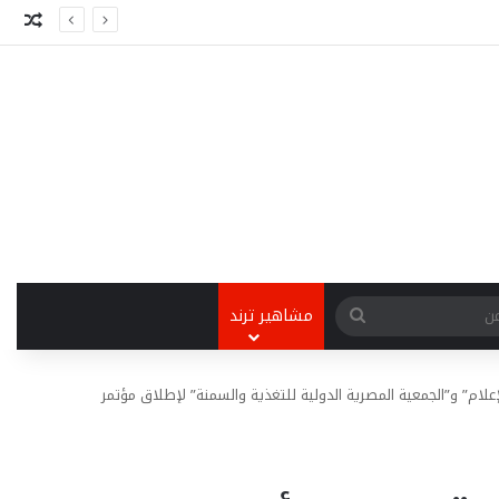
مقا
ائي
بحث
مشاهير ترند
عن
إعلام” و”الجمعية المصرية الدولية للتغذية والسمنة” لإطلاق مؤتمر