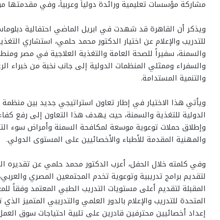
مشاركة مؤسسات تعليمية ورائدة دولياً وعربياً، وفي مقدمتها م
ويذكر أن القاهرة قد شهدت في ابريل الماضي احتفالية دبلوماس
للتدريب والإعلام عن اختيار الدكتور محمد حلمي، استشاري التغذي
والسمنة، سفيراً للصحة العامة والتغذية العلاجية في مصر ومنطق
والسفراء وممثلي المنظمات الدولية إلى جانب نخبة من خبراء الرع
والتنمية المستدامة.
ويأتي هذا الاختيار في إطار تعاون استراتيجي جديد بين منظمة ال
الدولية للتغذية والسمنة، حيث يهدف هذا التعاون إلى رفع كفاءة
وإطلاق حملات توعوية موسعة لمكافحة السمنة وأمراض سوء التغذي
والمهنية المقدمة للأطباء والأخصائيين على المستوى الدولي.
وفي كلمته خلال الحفل، أعرب الدكتور محمد حلمي عن تقديره الشد
لتقديم برامج تدريبية وتوعوية تخدم المجتمعين المصري والعربي
المقبلة لتقديم أعلى مستويات التدريب الطبي المعتمد وفقاً للم
المتحدة للتدريب والإعلام بالدور العلمي والتدريبي المتميز الذي
إعداد أخصائيين محترفين قادرين على تلبية احتياجات سوق العمل