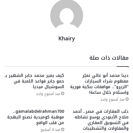
Khairy
مقالات ذات صلة
دينا محمد أبو غالي تغيّر
كيف يغير محمد جابر الشهير بـ
مفهوم شراء السيارات
حمو جابر قواعد اللعبة في
“الزيرو”.. موافقات بنكية فورية
السوشيال ميديا
واستلام خلال ساعة!
منذ أسبوع واحد
منذ أسبوع واحد
ذئب العقارات في مصر.. أحمد
gamalabdelrahman700..
صلاح الأبنودي يوسع نشاطه
موهبة كوميدية تصنع البهجة
في التسويق العقاري
من قلب الواقع
والمقاولات والتشطيبات
منذ 4 أسابيع