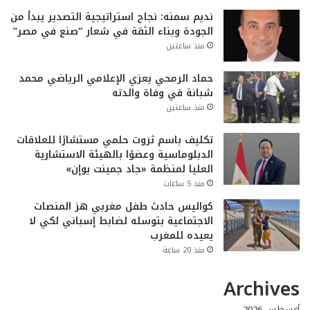
نديم سمنه: نجاح استراتيجية التصدير يبدأ من
الجودة وبناء الثقة في شعار “صنع في مصر”
منذ ساعتين
حماد الرمحي يعزي الإعلامي الرياضي محمد
شبانة في وفاة والدته
منذ ساعتين
تكليف باسم ثروت حلمي مستشارًا للعلاقات
الدبلوماسية وعضوًا بالهيئة الاستشارية
العليا لمنظمة «جاد جمينت يوإن»
منذ 5 ساعات
كواليس حادث طفل مغربي هز المنصات
الاجتماعية بتوسله لضابط إسباني لكي لا
يعيده للمغرب
منذ 20 ساعة
Archives
أغسطس 2026