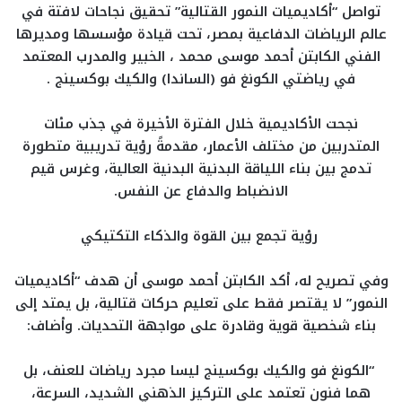
تواصل “أكاديميات النمور القتالية” تحقيق نجاحات لافتة في
عالم الرياضات الدفاعية بمصر، تحت قيادة مؤسسها ومديرها
الفني الكابتن أحمد موسى محمد ، الخبير والمدرب المعتمد
في رياضتي الكونغ فو (الساندا) والكيك بوكسينج .
نجحت الأكاديمية خلال الفترة الأخيرة في جذب مئات
المتدربين من مختلف الأعمار، مقدمةً رؤية تدريبية متطورة
تدمج بين بناء اللياقة البدنية البدنية العالية، وغرس قيم
الانضباط والدفاع عن النفس.
رؤية تجمع بين القوة والذكاء التكتيكي
وفي تصريح له، أكد الكابتن أحمد موسى أن هدف “أكاديميات
النمور” لا يقتصر فقط على تعليم حركات قتالية، بل يمتد إلى
بناء شخصية قوية وقادرة على مواجهة التحديات. وأضاف:
“الكونغ فو والكيك بوكسينج ليسا مجرد رياضات للعنف، بل
هما فنون تعتمد على التركيز الذهني الشديد، السرعة،