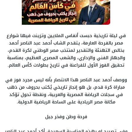
في ليلة تاريخية حبست أنفاس الملايين وتزينت فيها شوارع
مصر بالفرحة العارمة، يتقدم الشاب أحمد عبد الناصر أحمد
بخالص التهنئة والتقدير لمنتخب مصر الوطني لكرة القدم،
والجهاز الفني والإداري، والشعب المصري العظيم، بمناسبة
تحقيق الفوز الأول للفراعنة في تاريخ بطولات كأس العالم.
ووصف أحمد عبد الناصر هذا الانتصار بأنه ليس مجرد فوز في
مباراة كرة قدم، بل هو إنجاز تاريخي يُكتب بحروف من ذهب
في سجلات الرياضة المصرية والعربية، ونقطة تحول تؤكد
مكانة مصر الريادية على الساحة الرياضية الدولية.
فرحة وطن وفخر جيل
وفي تصريح له بهذه المناسبة السعيدة، أكد أحمد عبد الناصر