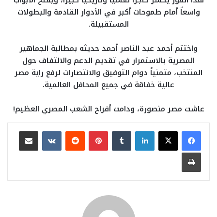
هذا الفوز يكسر حاجزاً نفسياً وتاريخياً كبيراً، ويفتح الأبواب
واسعاً أمام طموحات أكبر في الأدوار القادمة والبطولات
المستقبيلة.
واختتم أحمد عبد الناصر أحمد حديثه بمطالبة الجماهير
المصرية بالاستمرار في تقديم الدعم والالتفاف حول
المنتخب، متمنياً دوام التوفيق والانتصارات لرفع راية مصر
عالية خفاقة في جميع المحافل العالمية.
عاشت مصر منصورة، ودامت أفراح الشعب المصري العظيم!
لينكدإن
بينتيريست
مشاركة عبر البريد
طباعة