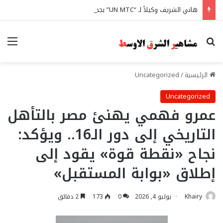
هاني الشريف وكيلاً لـ “UN MTC” بجدة ويتوج بجائزة “القائد المؤثر”
بحث عن
الق
الرئيسية
/
Uncategorized
Uncategorized
عمرو فهمي يهنئ مصر بالتأهل
التاريخي إلى دور الـ16.. ويؤكد:
نجاح «نقطة قوة» يقود إلى
إطلاق «بوابة المستقبل»
Khairy
يوليو 4, 2026
0
173
2 دقائق