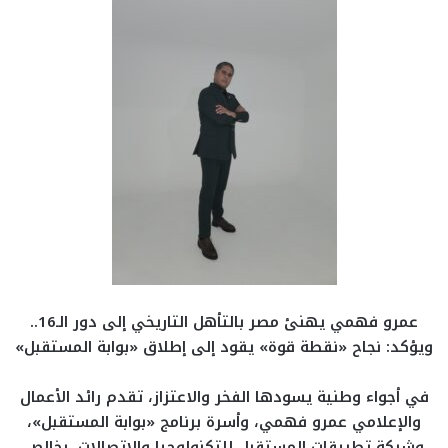
عمرو فهمي يهنئ مصر بالتأهل التاريخي إلى دور الـ16..
ويؤكد: نجاح «نقطة قوة» يقود إلى إطلاق «بوابة المستقبل»
في أجواء وطنية يسودها الفخر والاعتزاز، تقدم رائد الأعمال
والإعلامي عمرو فهمي، وأسرة برنامج «بوابة المستقبل»،
وشركة تطبيقات المستقبل للتكنولوجيا والاتصالات، بخالص