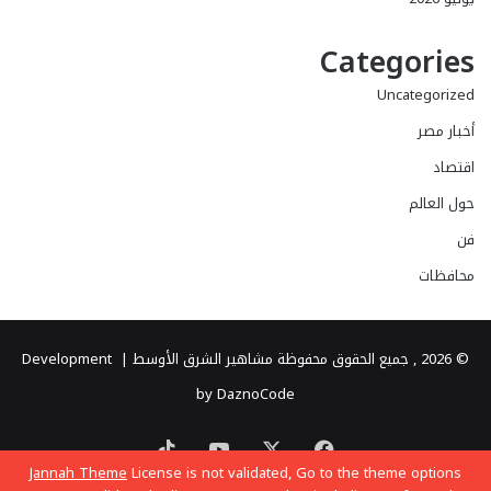
Categories
Uncategorized
أخبار مصر
اقتصاد
حول العالم
فن
محافظات
© 2026 , جميع الحقوق محفوظة مشاهير الشرق الأوسط |
Development
by DaznoCode
‫X
فيسبوك
‫YouTube
‫TikTok
Jannah Theme
License is not validated, Go to the theme options