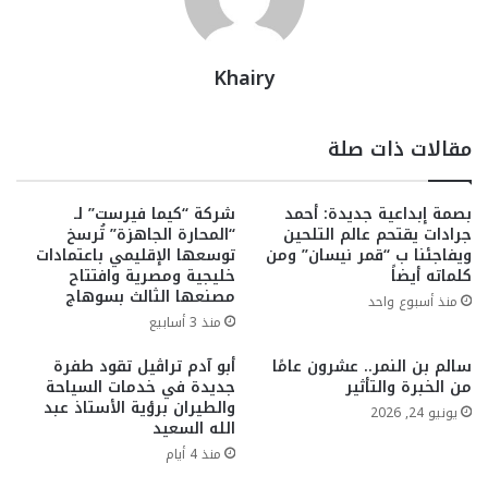
Khairy
مقالات ذات صلة
بصمة إبداعية جديدة: أحمد
شركة “كيما فيرست” لـ
جرادات يقتحم عالم التلحين
“المحارة الجاهزة” تُرسخ
ويفاجئنا ب “قمر نيسان” ومن
توسعها الإقليمي باعتمادات
كلماته أيضاً
خليجية ومصرية وافتتاح
مصنعها الثالث بسوهاج
منذ أسبوع واحد
منذ 3 أسابيع
سالم بن النمر.. عشرون عامًا
أبو آدم تراڤيل تقود طفرة
من الخبرة والتأثير
جديدة في خدمات السياحة
والطيران برؤية الأستاذ عبد
يونيو 24, 2026
الله السعيد
منذ 4 أيام