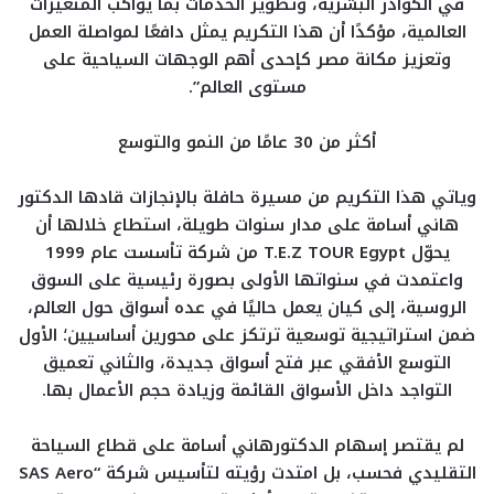
في الكوادر البشرية، وتطوير الخدمات بما يواكب المتغيرات
العالمية، مؤكدًا أن هذا التكريم يمثل دافعًا لمواصلة العمل
وتعزيز مكانة مصر كإحدى أهم الوجهات السياحية على
مستوى العالم”.
أكثر من 30 عامًا من النمو والتوسع
وياتي هذا التكريم من مسيرة حافلة بالإنجازات قادها الدكتور
هاني أسامة على مدار سنوات طويلة، استطاع خلالها أن
يحوّل T.E.Z TOUR Egypt من شركة تأسست عام 1999
واعتمدت في سنواتها الأولى بصورة رئيسية على السوق
الروسية، إلى كيان يعمل حاليًا في عده أسواق حول العالم،
ضمن استراتيجية توسعية ترتكز على محورين أساسيين؛ الأول
التوسع الأفقي عبر فتح أسواق جديدة، والثاني تعميق
التواجد داخل الأسواق القائمة وزيادة حجم الأعمال بها.
لم يقتصر إسهام الدكتورهاني أسامة على قطاع السياحة
التقليدي فحسب، بل امتدت رؤيته لتأسيس شركة “SAS Aero