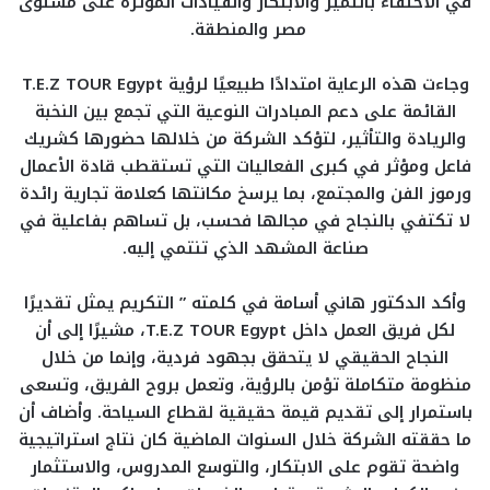
في الاحتفاء بالتميز والابتكار والقيادات المؤثرة على مستوى
مصر والمنطقة.
وجاءت هذه الرعاية امتدادًا طبيعيًا لرؤية T.E.Z TOUR Egypt
القائمة على دعم المبادرات النوعية التي تجمع بين النخبة
والريادة والتأثير، لتؤكد الشركة من خلالها حضورها كشريك
فاعل ومؤثر في كبرى الفعاليات التي تستقطب قادة الأعمال
ورموز الفن والمجتمع، بما يرسخ مكانتها كعلامة تجارية رائدة
لا تكتفي بالنجاح في مجالها فحسب، بل تساهم بفاعلية في
صناعة المشهد الذي تنتمي إليه.
وأكد الدكتور هاني أسامة في كلمته ” التكريم يمثل تقديرًا
لكل فريق العمل داخل T.E.Z TOUR Egypt، مشيرًا إلى أن
النجاح الحقيقي لا يتحقق بجهود فردية، وإنما من خلال
منظومة متكاملة تؤمن بالرؤية، وتعمل بروح الفريق، وتسعى
باستمرار إلى تقديم قيمة حقيقية لقطاع السياحة. وأضاف أن
ما حققته الشركة خلال السنوات الماضية كان نتاج استراتيجية
واضحة تقوم على الابتكار، والتوسع المدروس، والاستثمار