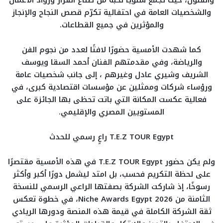
والفنون، حيث تجمع سنويًا نخبة من صناع القرار ورواد الأعمال
والشخصيات العامة في احتفالية تكرّم قصص النجاح والإنجاز
والمؤثرين في جميع القطاعات.
كما شهدت الأمسية حضورًا لافتًا لعدد من نجوم الفن
والرياضة، وفي مقدمتهم الفنان أحمد السقا ويوسف
الشريف وشيري عادل وغيرهم ، إلى جانب شخصيات عامة
ورؤساء شركات وممثلين عن مؤسسات اقتصادية كبرى، في
فعالية عكست المكانة التي باتت تحظى بها الجائزة على
المستويين المصري والإقليمي.
T.E.Z TOUR Egypt راعٍ رسمي للحدث
ولم يكن حضور T.E.Z TOUR Egypt في هذه الأمسية مقتصرًا
على لحظة التكريم فحسب، بل امتد ليشمل دورًا أكبر وأكثر
رسوخًا، إذ شاركت الشركة بصفتها الراعي الرسمي للنسخة
الثامنة من Niche Awards Egypt 2026، في خطوة تعكس
ثقة الشركة الكاملة في قيمة هذه المنصة ودورها الريادي