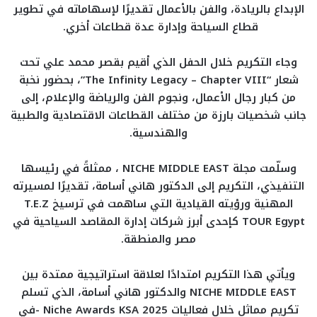
الإبداع بالريادة، والفن بالأعمال تقديرًا لإسهاماته في تطوير
قطاع السياحة وإدارة عدة قطاعات أخري.
وجاء التكريم خلال الحفل الذي أقيم بقصر محمد علي تحت
شعار “The Infinity Legacy – Chapter VIII”، بحضور نخبة
من كبار رجال الأعمال، ونجوم الفن والرياضة والإعلام، إلى
جانب شخصيات بارزة من مختلف القطاعات الاقتصادية والطبية
والهندسية.
وسلّمت مجلة NICHE MIDDLE EAST ، ممثلةً في رئيسها
التنفيذي، التكريم إلى الدكتور هاني أسامة، تقديرًا لمسيرته
المهنية ورؤيته القيادية التي ساهمت في ترسيخ T.E.Z
TOUR Egypt كإحدى أبرز شركات إدارة المقاصد السياحية في
مصر والمنطقة.
ويأتي هذا التكريم امتدادًا لعلاقة استراتيجية ممتدة بين
NICHE MIDDLE EAST والدكتور هاني أسامة، الذي تسلم
تكريم مماثل خلال فعاليات Niche Awards KSA 2025 -في