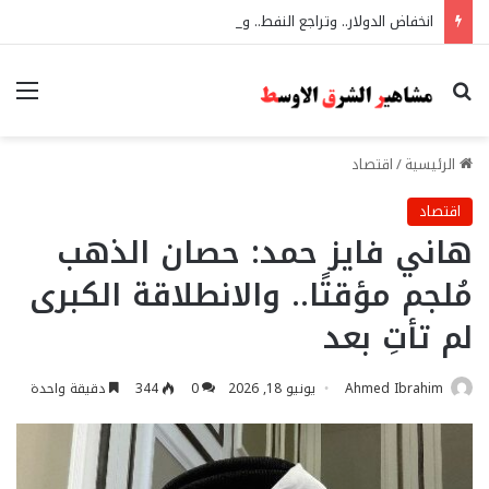
انخفاض الدولار.. وتراجع النفط.. وبيانات سوق العمل الأمريكية تطلق الحصان الأصفر نحو القمة
بحث عن
الق
الرئيسية
/
اقتصاد
اقتصاد
هاني فايز حمد: حصان الذهب
مُلجم مؤقتًا.. والانطلاقة الكبرى
لم تأتِ بعد
Ahmed Ibrahim
يونيو 18, 2026
0
344
دقيقة واحدة