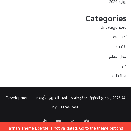
يونيو 2026
Categories
Uncategorized
أخبار مصر
اقتصاد
حول العالم
فن
محافظات
© 2026 , جميع الحقوق محفوظة مشاهير الشرق الأوسط |
Development
by DaznoCode
‫X
فيسبوك
‫YouTube
‫TikTok
Jannah Theme
License is not validated, Go to the theme options