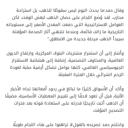
وقال حمد:ما يحدث اليوم ليس سقوطًا للذهب، بل استراحة
محارب. لقد وُضع اللجام على حصان الذهب لبعض الوقت، لكن
العوامل الاستراتيجية التي دفعت المعدن الأصفر إلى مستوياته
التاريخية ما زالت قائمة، وعندما تنتهي آثار الصدمة المؤقتة
سيبدأ الذهب مرحلة جديدة من الانطلاق.”
وأشار إلى أن استمرار مشتريات البنوك المركزية، وارتفاع الديون
العالمية، والمخاوف التضخمية، إضافة إلى هشاشة الاستقرار
الجيوسياسي العالمي، كلها عوامل تشكل أرضية صلبة لعودة
الزخم الشرائي خلال الفترة المقبلة.
وأكد أن الأسواق كثيرًا ما تبالغ في ردود أفعالها تجاه الأخبار
الآنية، قبل أن تعود لاحقًا إلى تقييم المعطيات الأساسية، مضيفًا
أن الذهب أثبت تاريخيًا قدرته على استعادة قوته بعد فترات
التصحيح المؤقت.
واختتم حمد تصريحه بالقول:لا تراهنوا على بقاء اللجام طويلًا