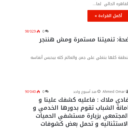
لقاهره الحالي لما…
أكمل القراءة »
98٬029
0
ضحة: تنميتنا مستمرة ومش هننجر
طقة كلها بتغلي على جمر، والعالم كله بيحبس أنفاسه
Ahmed Omar
منذ أسبوع واحد
0
90٬040
ادي ملاك : فاعليه كشفك علينا و
مانة الشباب تقوم بدورها الخدمي و
لمجتمعي بزيارة مستشفي الحميات
لاستثنائيه و تحمل بعض كشوفات