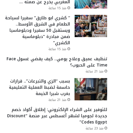
المغربي يخرج عن صمته …
منذ 15 ساعة
” كشري ابو طارق” سفيرا لسياحة
الطعام في الشرق الأوسط..
ويستقبل 50 سفيرا ودبلوماسيا
ضمن مبادرة “دبلوماسية
الكشري”
منذ 15 ساعة
تنظيف عميق وعلاج يومي.. كيف يقضي غسول Face
Time على الحبوب؟
منذ 21 ساعة
بسبب “الزي والتبرعات”.. قرارات
حاسمة لضبط العملية التعليمية
بغرب شبرا الخيمة
منذ 21 ساعة
للتوفير على الشراء الإلكتروني: إطلاق أكواد خصم
جديدة لجوميا لشهر أغسطس عبر منصة “Discount
Codes Egypt”
منذ 23 ساعة