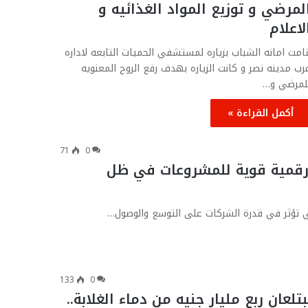
لمرضي و توزيع المواد الغذائيه و
لاعلام
امت امانه الشباب بزياره لمستشفي الحميات التابعه لاداره
رب مدينه نصر و كانت الزياره بهدف رفع الروح المعنويه
لمرضي و…
أكمل القراءة »
71
0
 رقمية قوية للمشروعات في ظل
تي تؤثر في قدرة الشركات على التوسع والوصول…
133
0
ان ربع مليار جنيه من دماء الغلابة..