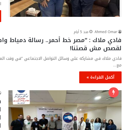
ا
Ahmed Omar
منذ 5 أيام
فادي ملاك : “مصر خط أحمر.. رسالة دمياط وا
لقصص مش قصتنا!
فادي ملاك في مشاركه علي وسائل التواصل الاجتماعي “في وقت المن
مع…
أكمل القراءة »
ف
ا
ا
ا