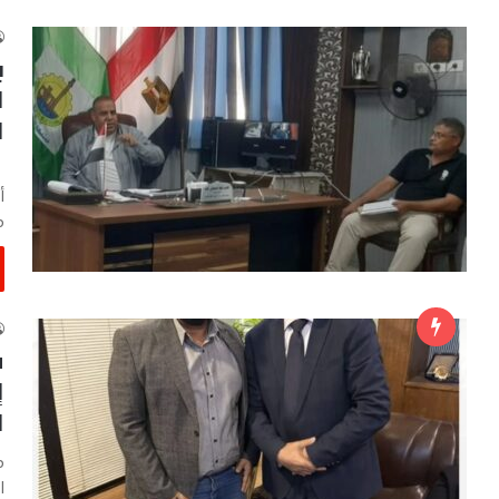
ب
ل
ا
ف
أ
م
ف
إ
ا
م
ا