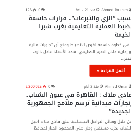
Ahmed Ibrahim
منذ 21 ساعة
0
128
سبب “الزي والتبرعات”.. قرارات حاسمة
ضبط العملية التعليمية بغرب شبرا
لخيمة
ي خطوة حاسمة لفرض الانضباط ومنع أي تجاوزات مالية
و إدارية داخل الصرح التعليمي، شدد الأستاذ عادل داود،
دير…
أكمل القراءة »
Ahmed Omar
منذ 3 أيام
0
2٬300٬028
ادي ملاك : القاهرة في عيون الشباب..
نجازات ميدانية ترسم ملامح الجمهورية
لجديدة”
ن خلال وسائل التواصل الاجتماعيه علق فادي ملاك امين
لشباب بحزب مستقبل وطن علي المجهود الجبار لمحافظ