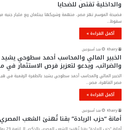
والداخلية تقتص للضحايا
فضيحة الموسم تهز مصر.. متهمة وشريكها يبتلعان ربع مليار جنيه من دما
سقوط…
أكمل القراءة »
Khairy
منذ أسبوعين
الخبير المالي والمحاسب أحمد سطوحي يشيد ب
والضرائب، ويدعو لتعزيز فرص الاستثمار في م
الخبير المالي والمحاسب أحمد سطوحي يشيد بالطفرة الرقمية في هيئة 
مصر القاهرة، مصر…
أكمل القراءة »
Khairy
منذ أسبوعين
​أمانة “حزب الريادة” بقنا تُهنئ الشعب المصري بالذكرى الـ 
​أمانة “حزب الريادة” بقنا تُهنئ الشعب المصري بالذكرى الـ لثورة 23 يوليو المجيدة ​تَقدمت أمانة حزب الريادة بمحافظة قنا، برئاسة…