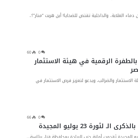
ء الغلابة.. والداخلية تقتص للضحايا! أين هربت “منار”؟..
60
0
الطفرة الرقمية في هيئة الاستثمار
صر
الاستثمار والضرائب، ويدعو لتعزيز فرص الاستثمار في
66
0
لثورة 23 يوليو المجيدة